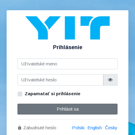
Prihlásenie
Zapamatať si prihlásenie
Prihlásit sa
Zabudnuté heslo
Polski
English
Česky